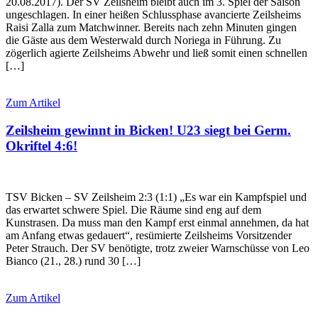
20.08.2017). Der SV Zeilsheim bleibt auch im 3. Spiel der Saison
ungeschlagen. In einer heißen Schlussphase avancierte Zeilsheims
Raisi Zalla zum Matchwinner. Bereits nach zehn Minuten gingen
die Gäste aus dem Westerwald durch Noriega in Führung. Zu
zögerlich agierte Zeilsheims Abwehr und ließ somit einen schnellen
[…]
Zum Artikel
Zeilsheim gewinnt in Bicken! U23 siegt bei Germ.
Okriftel 4:6!
TSV Bicken – SV Zeilsheim 2:3 (1:1) „Es war ein Kampfspiel und
das erwartet schwere Spiel. Die Räume sind eng auf dem
Kunstrasen. Da muss man den Kampf erst einmal annehmen, da hat
am Anfang etwas gedauert“, resümierte Zeilsheims Vorsitzender
Peter Strauch. Der SV benötigte, trotz zweier Warnschüsse von Leo
Bianco (21., 28.) rund 30 […]
Zum Artikel