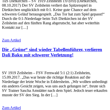
TuS Dietkirchen – SV 1919 Zeilsheim 1:0 (0:0) (Dietkirchen,
08.10.2017) Der SV Zeilsheim verliert das Spitzenspiel in
Dietkirchen unglücklich mit 0:1. Keine gute Chance auf dem
schweren Geläuf herausgespielt. „Das Tor hat zum Spiel gepasst!“
Durch die 0:1-Niederlage beim TuS Dietkirchen ist der SV
Zeilsheim auf den fünften Rang abgerutscht, hat aber weiterhin
Kontakt zur […]
Zum Artikel
Die „Grüne“ sind wieder Tabellenführer, verlieren
Dali Baku mit schwerer Verletzung!
SV 1919 Zeilsheim – FSV Fernwald 5:1 (2:1) Zeilsheim,
15.09.2017. „Das war heute die richtige Reaktion auf die
Niederlage der letzte Woche in Eddersheim. „Wir wollten unbedingt
ein anderes Gesicht zeigen, was uns auch gelungen ist“, freute sich
SV Trainer Sascha Amstätter nach dem Spiel. Jedoch teuer erkaufen
musste der SV den Sieg. In der […]
Zum Artikel