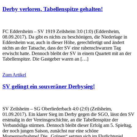
Derby verloren, Tabellenspitze gehalten!
FC Eddersheim – SV 1919 Zeilsheim 3:0 (1:0) (Eddersheim,
08.09.2017). Da gibt es nichts zu beschönigen, die Niederlage in
Eddersheim war, auch in dieser Höhe, gerechtfertigt und ändert
nichts an der Tatsache, dass der SV eine rabenschwarzen Tag
erwischt hatte. Dennoch bleibt der SV in einem Quartett mit an der
Tabellenspitze. Die Gastgeber waren an […]
Zum Artikel
SV gelingt ein souveräner Derbysieg!
SV Zeilsheim – SG Oberliederbach 4:0 (2:0) (Zeilsheim,
01.09.2017). Ein klarer Sieg im Derby gegen die SGO, lässt den SV
erstmalig in der Vereinsgeschichte, an die Tabellenspitze der
Verbandsliga stürmen. Dennoch bleibt dieser Erfolg am 5. Spieltag,
der noch jungen Saison, zunächst nur eine schöne
Momentaufnahme! Die „Grünen“ setzten sich im Flutlichtspiel