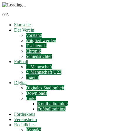
0%
Startseite
Der Verein
Vorstand
Mitglied werden
Tischtennis
Chronik
Schiedsrichter
Fußball
1. Mannschaft
2. Mannschaft U23
Jugend
Digital
Digitales Stadionheft
Downloads
Links
Kopfballtraining
Fußballtraining
Förderkreis
Vereinsheim
Rechtliches
Kontakt