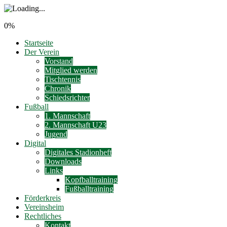
0%
Startseite
Der Verein
Vorstand
Mitglied werden
Tischtennis
Chronik
Schiedsrichter
Fußball
1. Mannschaft
2. Mannschaft U23
Jugend
Digital
Digitales Stadionheft
Downloads
Links
Kopfballtraining
Fußballtraining
Förderkreis
Vereinsheim
Rechtliches
Kontakt