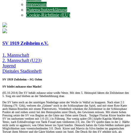
Impressum
Datenschutzerklärung
Cookie-Richtlinie (EU)
SV 1919 Zeilsheim e.V.
1. Mannschaft
2. Mannschaft
(U23)
Jugend
Digitales
Stadionheft
SV 1919 Zeilsheim – SG Orlen
SV bleibt zuhause eine Macht!
(05.10.2014) Der SV behält zuhause seine weiße Weste. Mit dem 5. Heimspiel fahren die Zeilsheimer den
5. Sieg ein und bleiben an der Tabellenführung dran.
Der SV hatte noch an der unnötigen Niederlage unter der Woche in Walluf zu knappern. Nach einer 2:1
Führung (79. Gök), verloren die „Grünen“ noch in der Schlussphase das Spiel, und mit einer Rote Karte
auch Hamza Bouchen mit einem Platzverweis. Wiederholt schenken die Zeilsheimer in der Schlussphase
Punkte ab und stehen somit bei den Heimspielen unter Druck, des Gewinnen müssen. Mit einem hohen
Pressing setzte der SV von Beginn an die Gäste aus Orlen unter Druck. Torjäger Florian Kister brachte den
SV im nachsetzen verdient mit 1:0 (31.) in Führung. Nur wenig später (39.) köpfte Kapitän Matthias
Terzic, nach Eckballvorlage von Tarek Fouad zum verdienten 2:0, ein. Der SV spielte dann in der 2. Hälfte
nicht mehr so aggressiv, was Orlen besser ins Spiel brachte. Dennoch hatten die Grün-Weißen mehrere gute
Möglichkeiten zum vorentscheidenden 3:0. Doch Kister und Marvin da Silva fanden im gegnerischen
Torwart ihren Meister und die Gäste blieben somit im Spiel. Der Druck für den SV erhöhte sich, als