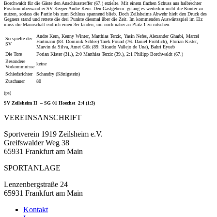
Borchwaldt für die Gäste den Anschlusstreffer (67.) erzielte. Mit einem flachen Schuss aus halbrechter
Position überwand er SV Keeper Andre Kern. Den Gastgebern gelang es weiterhin nicht die Konter zu
nutzen, sodass die Partie bis zum Schluss spannend blieb. Doch Zeilsheims Abwehr hielt den Druck des
Gegners stand und rettete die drei Punkte diesmal über die Zeit. Im kommenden Auswärtsspiel im Elz
muss die Mannschaft endlich einen 3er landen, um noch näher an Platz 1 zu rutschen.
Andre Kern, Kenny Winter, Matthias Terzic, Yasin Nefes, Alexander Gharbi, Marcel
So spielte der
Hartmann (83. Dominik Schlee) Tarek Fouad (76. Daniel Fröhlich), Florian Kister,
SV
Marvin da Silva, Amet Gök (89. Ricardo Vallejo de Una), Bahri Eyueb
Die Tore
Forian Kister (31.), 2:0 Matthias Terzic (39.), 2:1 Philipp Borchwaldt (67.)
Besondere
keine
Vorkommnisse
Schiedsrichter
Schandry (Königstein)
Zuschauer
80
(ps)
SV Zeilsheim II – SG 01 Hoechst 2:4 (1:3)
VEREINSANSCHRIFT
Sportverein 1919 Zeilsheim e.V.
Greifswalder Weg 38
65931 Frankfurt am Main
SPORTANLAGE
Lenzenbergstraße 24
65931 Frankfurt am Main
Kontakt