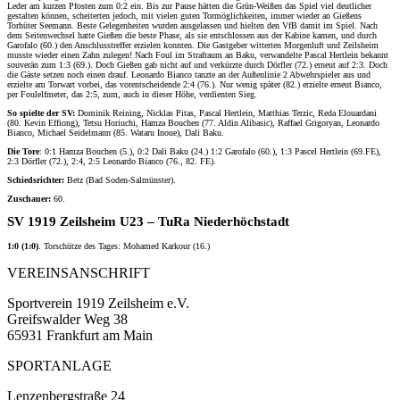
Leder am kurzen Pfosten zum 0:2 ein. Bis zur Pause hätten die Grün-Weißen das Spiel viel deutlicher
gestalten können, scheiterten jedoch, mit vielen guten Tormöglichkeiten, immer wieder an Gießens
Torhüter Seemann. Beste Gelegenheiten wurden ausgelassen und hielten den VfB damit im Spiel. Nach
dem Seitenwechsel hatte Gießen die beste Phase, als sie entschlossen aus der Kabine kamen, und durch
Garofalo (60.) den Anschlusstreffer erzielen konnten. Die Gastgeber witterten Morgenluft und Zeilsheim
musste wieder einen Zahn zulegen! Nach Foul im Strafraum an Baku, verwandelte Pascal Hertlein bekannt
souverän zum 1:3 (69.). Doch Gießen gab nicht auf und verkürzte durch Dörfler (72.) erneut auf 2:3. Doch
die Gäste setzen noch einen drauf. Leonardo Bianco tanzte an der Außenlinie 2 Abwehrspieler aus und
erzielte am Torwart vorbei, das vorentscheidende 2:4 (76.). Nur wenig später (82.) erzielte erneut Bianco,
per Foulelfmeter, das 2:5, zum, auch in dieser Höhe, verdienten Sieg.
So spielte der SV:
Dominik Reining, Nicklas Pitas, Pascal Hertlein, Matthias Terzic, Reda Elouardani
(80. Kevin Effiong), Tetsu Horiuchi, Hamza Bouchen (77. Aldin Alibasic), Raffael Grigoryan, Leonardo
Bianco, Michael Seidelmann (85. Wataru Inoue), Dali Baku.
Die Tore
: 0:1 Hamza Bouchen (5.), 0:2 Dali Baku (24.) 1:2 Garofalo (60.), 1:3 Pascel Hertlein (69.FE),
2:3 Dörfler (72.), 2:4, 2:5 Leonardo Bianco (76., 82. FE).
Schiedsrichter:
Betz (Bad Soden-Salmünster).
Zuschauer:
60.
SV 1919 Zeilsheim U23 – TuRa Niederhöchstadt
1:0 (1:0)
. Torschütze des Tages: Mohamed Karkour (16.)
VEREINSANSCHRIFT
Sportverein 1919 Zeilsheim e.V.
Greifswalder Weg 38
65931 Frankfurt am Main
SPORTANLAGE
Lenzenbergstraße 24