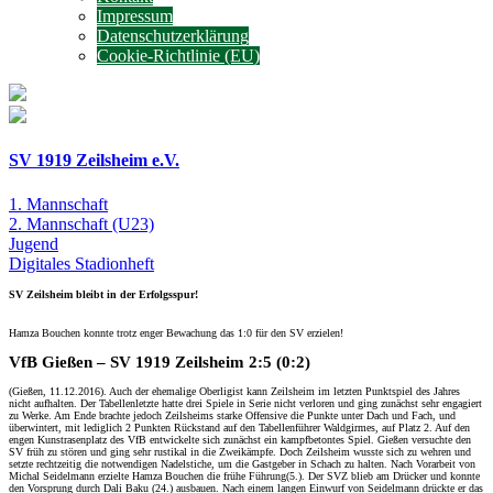
Impressum
Datenschutzerklärung
Cookie-Richtlinie (EU)
SV 1919 Zeilsheim e.V.
1. Mannschaft
2. Mannschaft
(U23)
Jugend
Digitales
Stadionheft
SV Zeilsheim bleibt in der Erfolgsspur!
Hamza Bouchen konnte trotz enger Bewachung das 1:0 für den SV erzielen!
VfB Gießen – SV 1919 Zeilsheim 2:5 (0:2)
(Gießen, 11.12.2016). Auch der ehemalige Oberligist kann Zeilsheim im letzten Punktspiel des Jahres
nicht aufhalten. Der Tabellenletzte hatte drei Spiele in Serie nicht verloren und ging zunächst sehr engagiert
zu Werke. Am Ende brachte jedoch Zeilsheims starke Offensive die Punkte unter Dach und Fach, und
überwintert, mit lediglich 2 Punkten Rückstand auf den Tabellenführer Waldgirmes, auf Platz 2. Auf den
engen Kunstrasenplatz des VfB entwickelte sich zunächst ein kampfbetontes Spiel. Gießen versuchte den
SV früh zu stören und ging sehr rustikal in die Zweikämpfe. Doch Zeilsheim wusste sich zu wehren und
setzte rechtzeitig die notwendigen Nadelstiche, um die Gastgeber in Schach zu halten. Nach Vorarbeit von
Michal Seidelmann erzielte Hamza Bouchen die frühe Führung(5.). Der SVZ blieb am Drücker und konnte
den Vorsprung durch Dali Baku (24.) ausbauen. Nach einem langen Einwurf von Seidelmann drückte er das