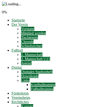
0%
Startseite
Der Verein
Vorstand
Mitglied werden
Tischtennis
Chronik
Schiedsrichter
Fußball
1. Mannschaft
2. Mannschaft U23
Jugend
Digital
Digitales Stadionheft
Downloads
Links
Kopfballtraining
Fußballtraining
Förderkreis
Vereinsheim
Rechtliches
Kontakt