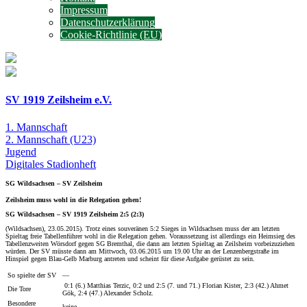
Impressum
Datenschutzerklärung
Cookie-Richtlinie (EU)
SV 1919 Zeilsheim e.V.
1. Mannschaft
2. Mannschaft
(U23)
Jugend
Digitales
Stadionheft
SG Wildsachsen – SV Zeilsheim
Zeilsheim muss wohl in die Relegation gehen!
SG Wildsachsen – SV 1919 Zeilsheim 2:5 (2:3)
(Wildsachsen), 23.05.2015). Trotz eines souveränen 5:2 Sieges in Wildsachsen muss der am letzten
Spieltag freie Tabellenführer wohl in die Relegation gehen. Voraussetzung ist allerdings ein Heimsieg des
Tabellenzweiten Wörsdorf gegen SG Bremthal, die dann am letzten Spieltag an Zeilsheim vorbeizuziehen
würden. Der SV müsste dann am Mittwoch, 03.06.2015 um 19.00 Uhr an der Lenzenbergstraße im
Hinspiel gegen Blau-Gelb Marburg antreten und scheint für diese Aufgabe gerüstet zu sein.
So spielte der SV
—
0:1 (6.) Matthias Terzic, 0:2 und 2:5 (7. und 71.) Florian Kister, 2:3 (42.) Ahmet
Die Tore
Gök, 2:4 (47.) Alexander Scholz.
Besondere
keine