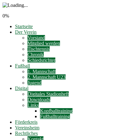
0%
Startseite
Der Verein
Vorstand
Mitglied werden
Tischtennis
Chronik
Schiedsrichter
Fußball
1. Mannschaft
2. Mannschaft U23
Jugend
Digital
Digitales Stadionheft
Downloads
Links
Kopfballtraining
Fußballtraining
Förderkreis
Vereinsheim
Rechtliches
Kontakt